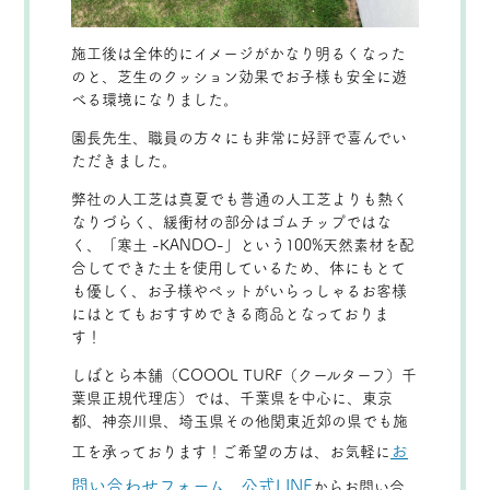
施工後は全体的にイメージがかなり明るくなった
のと、芝生のクッション効果でお子様も安全に遊
べる環境になりました。
園長先生、職員の方々にも非常に好評で喜んでい
ただきました。
弊社の人工芝は真夏でも普通の人工芝よりも熱く
なりづらく、緩衝材の部分はゴムチップではな
く、「寒土 -KANDO-」という100%天然素材を配
合してできた土を使用しているため、体にもとて
も優しく、お子様やペットがいらっしゃるお客様
にはとてもおすすめできる商品となっておりま
す！
しばとら本舗（COOOL TURF（クールターフ）千
葉県正規代理店）では、千葉県を中心に、東京
都、神奈川県、埼玉県その他関東近郊の県でも施
お
工を承っております！ご希望の方は、お気軽に
問い合わせフォーム
公式LINE
、
からお問い合