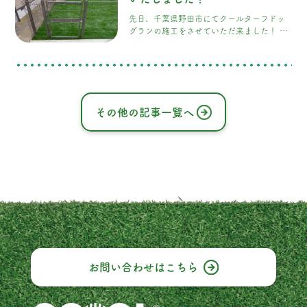
ある空間となり、見晴らしも格段に良くな
先日、千葉県野田市にてクールターフドッ
り、 お客様からも「明るく良い眺めになっ
グランの施工をさせていただ来ました！ 犬
た」と大変喜んでいただきました
弊社も
とその飼い主の皆様が安心して快適に過ご
大変うれしくなりました！！！
せるスペースになりました！ COOOL
Turf（クールターフ）は、犬の足に優し
く、クールな環境を提供します。 犬たちが
走り回る際に、熱を効率的に吸収し、涼し
げな感触を提供する特別な材料を使用して
その他の記事一覧へ
います。これにより、犬たちは夏の暑さで
も心地よく遊ぶことができます
お問い合わせは
こちら