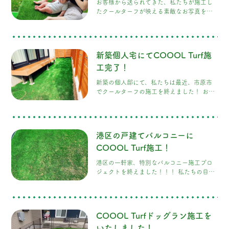
お客様から送られてきた、私たちが施工し
たクールターフが映える素敵なお写真をい
ただきました！ まさに幸せが溢れていて、
弊社も大変嬉しいです！ ワンちゃんがお庭
へ出るのに少し高さがあるとのことで、お
客様がご自身で階段を手作りされ、そのデ
新築個人宅にてCOOOL Turf施
ッキへの導線としてクールターフをご提案
させていただきました！ そして、そのアイ
工完了！
デアをとても喜んでいただけたことがとて
新築の個人邸にて、私たちは最近、市原市
も良かったです！
でクールターフの施工を終えました！ お客
様のDIYへの情熱と、私たちのCOOOL
Turf（クールターフ）で 素晴らしい施工に
することができました！
港区の戸建てバルコニーに
COOOL Turf施工！
港区の一軒家、特別なバルコニー施工プロ
ジェクトを終えました！！！ 私たちの目指
すものはただ一つ、お客様に最高の満足
感・高級感あふれる塀にクールターフを施
工し、明るく美しい眺めを作り上げること
ができました！ 私たちの施工した塀と相ま
COOOL Turfドッグラン施工を
って非常に美しい風景になりました！ この
施工により、バルコニーは明るく開放感の
いたしました！