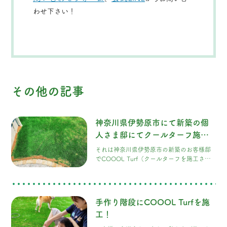
わせ下さい！
その他の記事
神奈川県伊勢原市にて新築の個
人さま邸にてクールターフ施
工！
それは神奈川県伊勢原市の新築のお客様邸
でCOOOL Turf（クールターフを施工させ
ていただきました！ 土地のご購入から一
年、東京ショールームでのご見学から半
年、施工が完成しました。 こだわりが詰ま
った素敵なお家は、きめ細かな配慮と工夫
手作り階段にCOOOL Turfを施
が随所に見られました。
工！