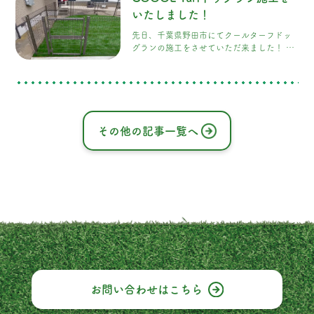
って非常に美しい風景になりました！ この
施工により、バルコニーは明るく開放感の
いたしました！
ある空間となり、見晴らしも格段に良くな
先日、千葉県野田市にてクールターフドッ
り、 お客様からも「明るく良い眺めになっ
グランの施工をさせていただ来ました！ 犬
た」と大変喜んでいただきました
弊社も
とその飼い主の皆様が安心して快適に過ご
大変うれしくなりました！！！
せるスペースになりました！ COOOL
Turf（クールターフ）は、犬の足に優し
く、クールな環境を提供します。 犬たちが
走り回る際に、熱を効率的に吸収し、涼し
げな感触を提供する特別な材料を使用して
その他の記事一覧へ
います。これにより、犬たちは夏の暑さで
も心地よく遊ぶことができます
お問い合わせは
こちら