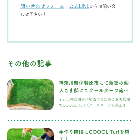
問い合わせフォーム
公式LINE
、
からお問い合
わせ下さい！
その他の記事
神奈川県伊勢原市にて新築の個
人さま邸にてクールターフ施
工！
それは神奈川県伊勢原市の新築のお客様邸
でCOOOL Turf（クールターフを施工させ
ていただきました！ 土地のご購入から一
年、東京ショールームでのご見学から半
年、施工が完成しました。 こだわりが詰ま
った素敵なお家は、きめ細かな配慮と工夫
手作り階段にCOOOL Turfを施
が随所に見られました。
工！