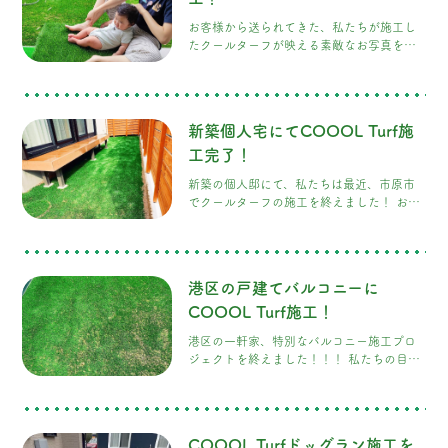
お客様から送られてきた、私たちが施工し
たクールターフが映える素敵なお写真をい
ただきました！ まさに幸せが溢れていて、
弊社も大変嬉しいです！ ワンちゃんがお庭
へ出るのに少し高さがあるとのことで、お
客様がご自身で階段を手作りされ、そのデ
新築個人宅にてCOOOL Turf施
ッキへの導線としてクールターフをご提案
させていただきました！ そして、そのアイ
工完了！
デアをとても喜んでいただけたことがとて
新築の個人邸にて、私たちは最近、市原市
も良かったです！
でクールターフの施工を終えました！ お客
様のDIYへの情熱と、私たちのCOOOL
Turf（クールターフ）で 素晴らしい施工に
することができました！
港区の戸建てバルコニーに
COOOL Turf施工！
港区の一軒家、特別なバルコニー施工プロ
ジェクトを終えました！！！ 私たちの目指
すものはただ一つ、お客様に最高の満足
感・高級感あふれる塀にクールターフを施
工し、明るく美しい眺めを作り上げること
ができました！ 私たちの施工した塀と相ま
COOOL Turfドッグラン施工を