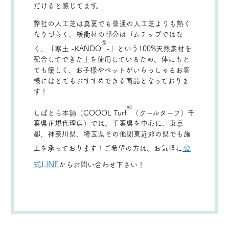
だけると感じてます。
弊社の人工芝は真夏でも普通の人工芝よりも熱く
なりづらく、緩衝材の部分はゴムチップではな
®
く、「寒土 -KANDO
-」という100%天然素材を
配合してできた土を使用しているため、体にもと
ても優しく、お子様やペットがいらっしゃるお客
様にはとてもおすすめできる商品となっておりま
す！
®
しばとら本舗（COOOL Turf
（クールターフ）千
葉県正規代理店）では、千葉県を中心に、東京
都、神奈川県、埼玉県その他関東近郊の県でも施
公
工を承っております！ご希望の方は、お気軽に
式LINE
からお問い合わせ下さい！