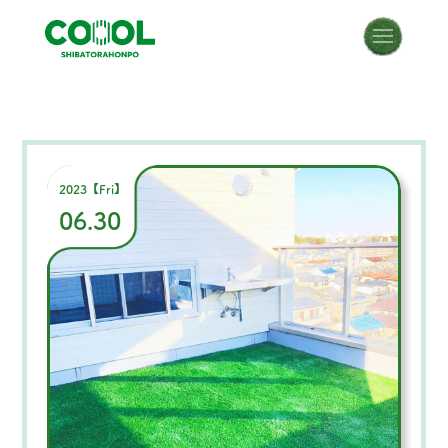
2023【Fri】
06.30