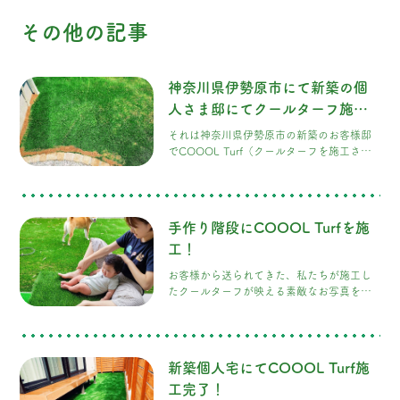
その他の記事
神奈川県伊勢原市にて新築の個
人さま邸にてクールターフ施
工！
それは神奈川県伊勢原市の新築のお客様邸
でCOOOL Turf（クールターフを施工させ
ていただきました！ 土地のご購入から一
年、東京ショールームでのご見学から半
年、施工が完成しました。 こだわりが詰ま
った素敵なお家は、きめ細かな配慮と工夫
手作り階段にCOOOL Turfを施
が随所に見られました。
工！
お客様から送られてきた、私たちが施工し
たクールターフが映える素敵なお写真をい
ただきました！ まさに幸せが溢れていて、
弊社も大変嬉しいです！ ワンちゃんがお庭
へ出るのに少し高さがあるとのことで、お
客様がご自身で階段を手作りされ、そのデ
新築個人宅にてCOOOL Turf施
ッキへの導線としてクールターフをご提案
させていただきました！ そして、そのアイ
工完了！