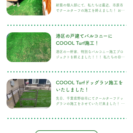
デアをとても喜んでいただけたことがとて
新築の個人邸にて、私たちは最近、市原市
も良かったです！
でクールターフの施工を終えました！ お客
様のDIYへの情熱と、私たちのCOOOL
Turf（クールターフ）で 素晴らしい施工に
することができました！
港区の戸建てバルコニーに
COOOL Turf施工！
港区の一軒家、特別なバルコニー施工プロ
ジェクトを終えました！！！ 私たちの目指
すものはただ一つ、お客様に最高の満足
感・高級感あふれる塀にクールターフを施
工し、明るく美しい眺めを作り上げること
ができました！ 私たちの施工した塀と相ま
COOOL Turfドッグラン施工を
って非常に美しい風景になりました！ この
施工により、バルコニーは明るく開放感の
いたしました！
ある空間となり、見晴らしも格段に良くな
先日、千葉県野田市にてクールターフドッ
り、 お客様からも「明るく良い眺めになっ
グランの施工をさせていただ来ました！ 犬
た」と大変喜んでいただきました
弊社も
とその飼い主の皆様が安心して快適に過ご
大変うれしくなりました！！！
せるスペースになりました！ COOOL
Turf（クールターフ）は、犬の足に優し
く、クールな環境を提供します。 犬たちが
走り回る際に、熱を効率的に吸収し、涼し